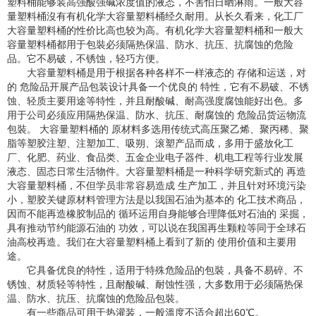
塑料桶能够装高强酸强碱浓度值的液态，不害怕日晒淋雨。一般大容
量塑料桶沒有有机化学大容量塑料桶经久耐用。从长久看来，化工厂
大容量塑料桶的性价比高也较为高。有机化学大容量塑料桶和一般大
容量塑料桶都用于包裝必须隔热保温、防水、抗压、抗腐蚀的危险
品。它不易破，不锈蚀，轻巧方便。
大容量塑料桶是用于根据各种各样不一样液态的 存储和运送，对
的 危险品开展产品包装设计具备一个优良的 特性，它有不易破、不锈
蚀、轻质主要用途等特性，并且耐酸碱、耐高强度腐蚀能好出色。多
用于公司必须应用隔热保温、防水、抗压、耐腐蚀的 危险品货运物流
包裝。 大容量塑料桶的 原材料多选用传统式高压聚乙烯、聚丙稀、聚
脂等塑胶注塑、注塑加工、吸朔、滚塑产品而成，多用于盛放化工
厂、化肥、药业、食品类、五金企业电子器件、机电工程等行业发展
液态、固态日常生活物件。大容量塑料桶是一种科学研究新式的 再造
大容量塑料桶，不但学员非常容易造成 生产加工，并且针对环境污染
小，塑胶关键原材料管理方法是以我国石油为基本的 化工技术商品，
因而不能再造橡胶制品的 循环运用自身能够合理降低对石油的 采掘，
具有推动节约能源石油的 功效，可以说在我国再生颗粒等同于全球石
油高校再造。我们在大容量塑料桶上看到了新的 使用价值和主要用
途。
它具备优良的特性，适用于特殊危险品的包裝，具备不易碎、不
锈蚀、材质轻等特性，且耐酸碱、耐蚀性强，大多数用于必须隔热保
温、防水、抗压、抗腐蚀的危险品包裝。
有一些商品可用于热灌装，一般溫度不适合超出60℃。