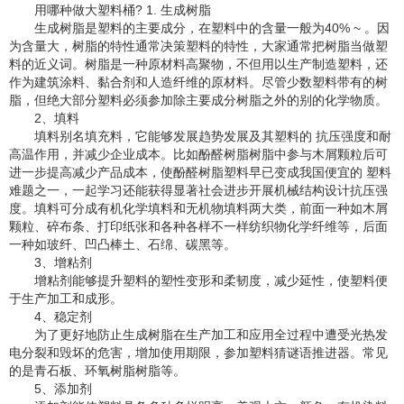
用哪种做大塑料桶? 1. 生成树脂
生成树脂是塑料的主要成分，在塑料中的含量一般为40% ~ 。因
为含量大，树脂的特性通常决策塑料的特性，大家通常把树脂当做塑
料的近义词。树脂是一种原材料高聚物，不但用以生产制造塑料，还
作为建筑涂料、黏合剂和人造纤维的原材料。尽管少数塑料带有的树
脂，但绝大部分塑料必须参加除主要成分树脂之外的别的化学物质。
2、填料
填料别名填充料，它能够发展趋势发展及其塑料的 抗压强度和耐
高温作用，并减少企业成本。比如酚醛树脂树脂中参与木屑颗粒后可
进一步提高减少产品成本，使酚醛树脂塑料早已变成我国便宜的 塑料
难题之一，一起学习还能获得显著社会进步开展机械结构设计抗压强
度。填料可分成有机化学填料和无机物填料两大类，前面一种如木屑
颗粒、碎布条、打印纸张和各种各样不一样纺织物化学纤维等，后面
一种如玻纤、凹凸棒土、石绵、碳黑等。
3、增粘剂
增粘剂能够提升塑料的塑性变形和柔韧度，减少延性，使塑料便
于生产加工和成形。
4、稳定剂
为了更好地防止生成树脂在生产加工和应用全过程中遭受光热发
电分裂和毁坏的危害，增加使用期限，参加塑料猜谜语推进器。常见
的是青石板、环氧树脂树脂等。
5、添加剂